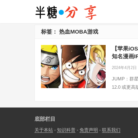
标签：
热血MOBA游戏
【苹果i
知名漫画I
2024年4月2日
JUMP：群
12.0 或更
底部栏目
关于本站
-
知识科普
-
免责声明
-
联系我们