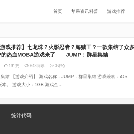
首页
苹果资讯科普
游戏推荐
OS游戏推荐】七龙珠？火影忍者？海贼王？一款集结了众
P的热血MOBA游戏来了——JUMP：群星集結
191
赞
643
阅读
0
评论
星集結 【游戏介绍】 游戏名称：JUMP：群星集結 游戏兼容：iOS
高版本。 游戏大小：1GB 游戏金…
统计代码