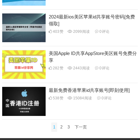
2024最新ios美区苹果id共享账号密码[免费
领取]
403
赞
2099
阅读
0
评论
美国Apple ID共享AppStore美区账号免费分
享
282
赞
2443
阅读
0
评论
最新免费香港苹果id共享账号[即刻使用]
538
赞
15084
阅读
0
评论
文
1
2
3
下一页
章
分