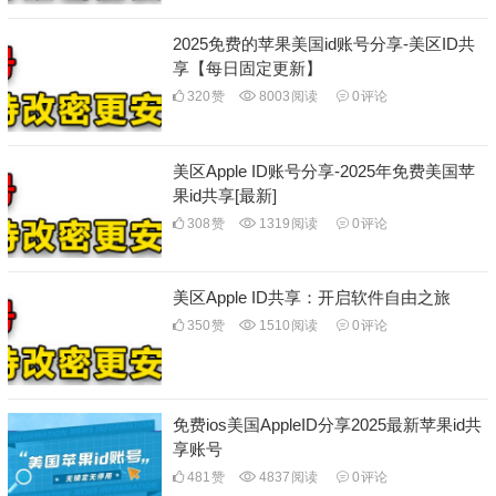
2025免费的苹果美国id账号分享-美区ID共
享【每日固定更新】
320
赞
8003
阅读
0
评论
美区Apple ID账号分享-2025年免费美国苹
果id共享[最新]
308
赞
1319
阅读
0
评论
美区Apple ID共享：开启软件自由之旅
350
赞
1510
阅读
0
评论
免费ios美国AppleID分享2025最新苹果id共
享账号
481
赞
4837
阅读
0
评论