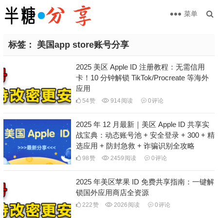
菜单
标签：
美国app store账号分享
2025 美区 Apple ID 注册教程：无需信用
卡！10 分钟解锁 TikTok/Procreate 等海外
应用
54
赞
914
阅读
0
评论
2025 年 12 月最新｜美区 Apple ID 共享实
战宝典：动态账号池 + 安全登录 + 300 + 精
选应用 + 防封急救 + 诈骗识别全攻略
98
赞
2459
阅读
0
评论
2025 年美区苹果 ID 免费共享指南：一键解
锁国外应用商店全资源
222
赞
2026
阅读
0
评论