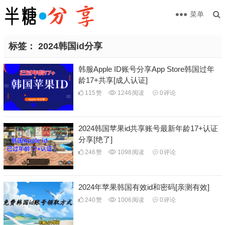
菜单
标签：
2024韩国id分享
韩服Apple ID账号分享App Store韩国过年
龄17+共享[成人认证]
115
赞
1246
阅读
0
评论
2024韩国苹果id共享账号最新年龄17+认证
分享[绝了]
246
赞
1098
阅读
0
评论
2024年苹果韩国有效id和密码[亲测有效]
240
赞
1006
阅读
0
评论