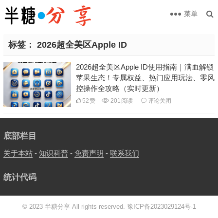
菜单
标签：
2026超全美区Apple ID
2026超全美区Apple ID使用指南｜满血解锁
苹果生态！专属权益、热门应用玩法、零风
控操作全攻略（实时更新）
52
赞
201
阅读
评论关闭
底部栏目
关于本站
-
知识科普
-
免责声明
-
联系我们
统计代码
© 2023 半糖分享 All rights reserved.
豫ICP备2023029124号-1