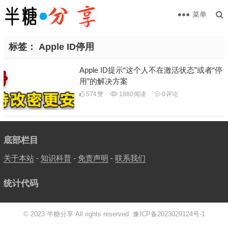
菜单
标签：
Apple ID停用
Apple ID提示“这个人不在激活状态”或者“停
用”的解决方案
574
赞
1880
阅读
0
评论
底部栏目
关于本站
-
知识科普
-
免责声明
-
联系我们
统计代码
© 2023 半糖分享 All rights reserved.
豫ICP备2023029124号-1