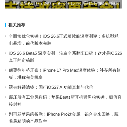
苹果发布 iOS 17.2 Beta 2：iPhone 15 Pro 系列支持拍摄空间视频
相关推荐
全面负优化实锤！iOS 26.6正式版续航深度测评：多机型耗
电暴增，前代版本完胜
iOS 26.6 Beta5 深度实测｜洗白全系翻车口碑！这才是iOS26
真正的定稿版
颠覆往年挤牙膏！iPhone 17 Pro Max深度体验：补齐所有短
板，堪称完美机皇
褪去解锁滤镜：国行iOS27 AI功能真相与代价
碾压所有工业风数码！苹果Beats新耳机猛男粉实锤，颜值直
接封神
别再骂苹果瞎折腾！iPhone Pro钛金属、铝合金来回换，藏
着最精明的产品取舍