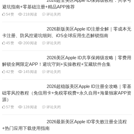
2026超全美区Apple ID保姆级教程：共享号
避坑指南+零基础注册+精品APP推荐
54
赞
218
阅读
评论关闭
2026新版美区Apple ID注册全解｜零成本无
卡注册、防风控避坑细则、iOS全球应用生态解锁指南
45
赞
200
阅读
评论关闭
2026美区Apple ID共享保姆级攻略｜零费用
解锁全网限定APP！避坑守则+实操教程+宝藏软件合集
42
赞
145
阅读
评论关闭
2026超稳版美区Apple ID注册全攻略｜零基
础零风控教程（免信用卡+免税零税费+永久自用+海量独家APP资
源）
57
赞
128
阅读
评论关闭
2026最新美区Apple ID零失败注册全流程
+热门应用下载使用指南