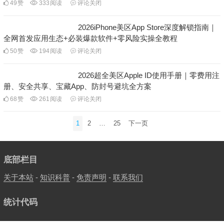
49
赞
333
阅读
评论关闭
2026iPhone美区App Store深度解锁指南｜
全网首发应用生态+必装爆款软件+零风险实操全教程
50
赞
194
阅读
评论关闭
2026超全美区Apple ID使用手册｜零费用注
册、安全共享、宝藏App、防封号避坑全方案
68
赞
261
阅读
评论关闭
文
1
2
…
25
下一页
章
分
页
底部栏目
关于本站
-
知识科普
-
免责声明
-
联系我们
统计代码