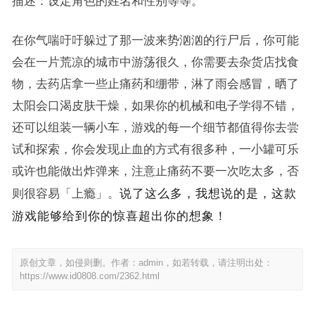
描述：设定角色的姓名和性别等等。
在你气喘吁吁躲过了那一波来势汹汹的行尸后，你可能
会在一片荒凉的城市中游荡很久，你需要去杂货店找食
物，去药店拿一些止痛药和绷带，淋了雨会感冒，晒了
太阳会口渴皮肤干燥，如果你的机械和电子学得不错，
还可以组装一辆小车，游戏的每一个细节都值得你去尝
试和探索，你会发现止血的方式有很多种，一小罐可乐
或许也能做出炸弹来，注意止痛药不要一次吃太多，否
说了这么多，我想说的是，这款
则很容易「上瘾」。
游戏能够给到你的惊喜超出你的想象！
原创文章，如侵则删。作者：admin，如若转载，请注明出处：
https://www.id0808.com/2362.html