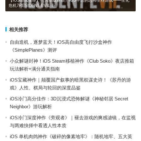
【IOS游戏推荐】（完整版解锁）IOS平台的恐怖生存游戏——生化
危机7RESIDENT EVIL 7
相关推荐
自由造机，逐梦蓝天！iOS高自由度飞行沙盒神作
《SimplePlanes》测评
小众解谜封神！iOS Steam移植神作《Club Soko》夜店推箱
玩法解析+满分通关指南
iOS宝藏神作｜颠覆国产叙事的暗黑权谋史诗！《苏丹的游
戏》人性、棋局与轮回的深度品鉴
iOS冷门高分佳作：3D沉浸式恐怖解谜《神秘邻居 Secret
Neighbor》游玩解析
iOS冷门深度神作《旁观者》｜褪去游戏的爽感滤镜，在监视
与两难抉择中看透人性本质
iOS 单机肉鸽神作《破碎的像素地牢》：随机地牢、五大英