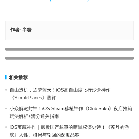
作者:
半糖
【苹果IOS游戏推荐】iOS平台经典重生：永夜中的不朽诗篇《恶魔
城X：月下夜想曲》Castlevania: SotN
上一篇
iPhone17ProMax新机定了，迎来史上首次大换代？
下一篇
相关推荐
自由造机，逐梦蓝天！iOS高自由度飞行沙盒神作
《SimplePlanes》测评
小众解谜封神！iOS Steam移植神作《Club Soko》夜店推箱
玩法解析+满分通关指南
iOS宝藏神作｜颠覆国产叙事的暗黑权谋史诗！《苏丹的游
戏》人性、棋局与轮回的深度品鉴