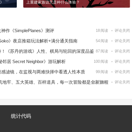
G》
上重建家族诅咒是种什么体验？
《SimplePlanes》测评
18
阅读
评论关闭
b Soko》夜店推箱玩法解析+满分通关指南
54
阅读
评论关闭
诗！《苏丹的游戏》人性、棋局与轮回的深度品鉴
87
阅读
评论关闭
Secret Neighbor》游玩解析
100
阅读
评论关闭
爽感滤镜，在监视与两难抉择中看透人性本质
99
阅读
评论关闭
随机地牢、五大英雄、百样道具，每一次冒险都是全新旅程
147
阅读
评论关闭
统计代码