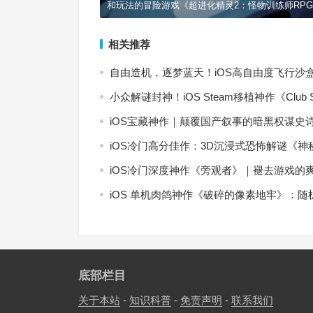
和玩法的冒险游戏《超进化精灵2：怪物训练师RP
相关推荐
自由造机，逐梦蓝天！iOS高自由度飞行沙盒神作
小众解谜封神！iOS Steam移植神作《Clu
iOS宝藏神作｜颠覆国产叙事的暗黑权谋史
iOS冷门高分佳作：3D沉浸式恐怖解谜《神秘邻居 
iOS冷门深度神作《旁观者》｜褪去游戏的
iOS 单机肉鸽神作《破碎的像素地牢》：
底部栏目
关于本站
-
知识科普
-
免责声明
-
联系我们