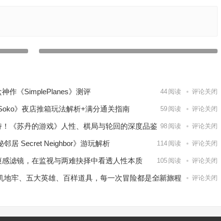
【苹果IOS游戏推荐】iOS 最佳航海生存游戏——《弃船逃
学考试？
生Abandon Ship》当风暴撕碎风帆，你能否在加勒比海绝境
求生？
下一篇
《SimplePlanes》测评
44
阅读
评论关闭
b Soko》夜店推箱玩法解析+满分通关指南
59
阅读
评论关闭
诗！《苏丹的游戏》人性、棋局与轮回的深度品鉴
98
阅读
评论关闭
Secret Neighbor》游玩解析
114
阅读
评论关闭
爽感滤镜，在监视与两难抉择中看透人性本质
105
阅读
评论关闭
随机地牢、五大英雄、百样道具，每一次冒险都是全新旅程
151
阅读
评论关闭