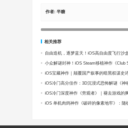
作者:
半糖
【苹果iOS游戏推荐】新作上线！每场战斗都是数
这款硬核策略游戏专治不服！
上一篇
相关推荐
自由造机，逐梦蓝天！iOS高自由度飞行沙盒神作
小众解谜封神！iOS Steam移植神作《Clu
iOS宝藏神作｜颠覆国产叙事的暗黑权谋史
iOS冷门高分佳作：3D沉浸式恐怖解谜《神秘邻居 
iOS冷门深度神作《旁观者》｜褪去游戏的
iOS 单机肉鸽神作《破碎的像素地牢》：