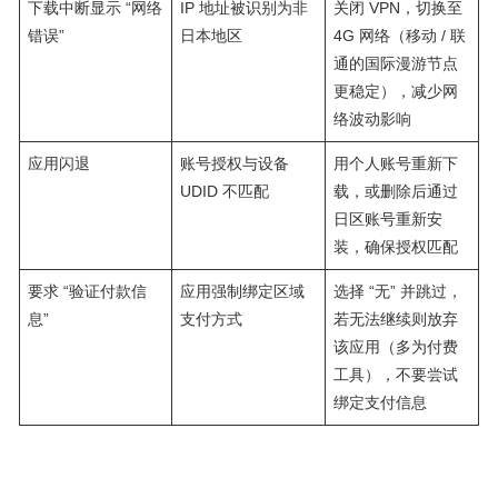
下载中断显示 “网络
IP 地址被识别为非
关闭 VPN，切换至
错误”​
日本地区​
4G 网络（移动 / 联
通的国际漫游节点
更稳定），减少网
络波动影响​
应用闪退​
账号授权与设备
用个人账号重新下
UDID 不匹配​
载，或删除后通过
日区账号重新安
装，确保授权匹配​
要求 “验证付款信
应用强制绑定区域
选择 “无” 并跳过，
息”​
支付方式​
若无法继续则放弃
该应用（多为付费
工具），不要尝试
绑定支付信息​