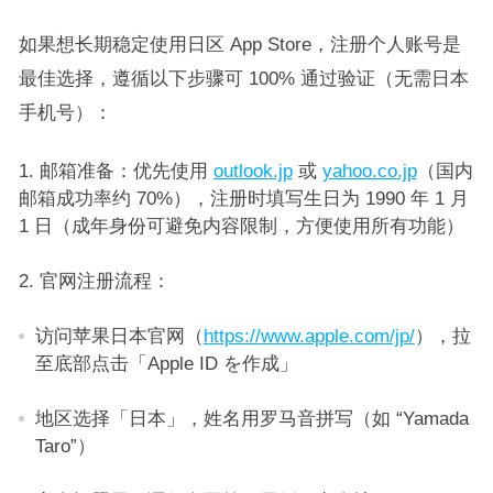
如果想长期稳定使用日区 App Store，注册个人账号是
最佳选择，遵循以下步骤可 100% 通过验证（无需日本
手机号）：​
邮箱准备：优先使用
outlook.jp
或
yahoo.co.jp
（国内
邮箱成功率约 70%），注册时填写生日为 1990 年 1 月
1 日（成年身份可避免内容限制，方便使用所有功能）​
官网注册流程：​
访问苹果日本官网（
https://www.ap
ple
.com/jp
/
），拉
至底部点击「Apple ID を作成」​
地区选择「日本」，姓名用罗马音拼写（如 “Yamada
Taro”）​