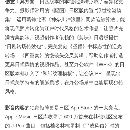
创意工具
方面，日区版本的本地化深耕形成了差异化竞
争力。摄影师常用的《醒图》日区版内置 “浮世绘滤镜
集”，运用葛饰北斋《神奈川冲浪里》同款笔触算法，能
将现代照片转化为江户时代风格的艺术作品，让照片充
满古典韵味。视频创作者依赖的《剪映》日语版提供
“日剧转场特效包”，完美复刻《昼颜》中标志性的逆光
转场、《四重奏》的慢镜头交叉剪辑，帮助创作者打造
更具日式风情的视频作品。甚至办公软件《WPS》的日
区版本都加入了 “和纸纹理模板”，让会议 PPT 呈现出
日式美学特有的细腻质感，在办公场景中也能展现独特
风格。​
影音内容
的独家矩阵更是日区 App Store 的一大亮点。
Apple Music 日区库收录了 600 万首未在其他地区发布
的 J-Pop 曲目，包括椎名林檎录制《平成风俗》时的