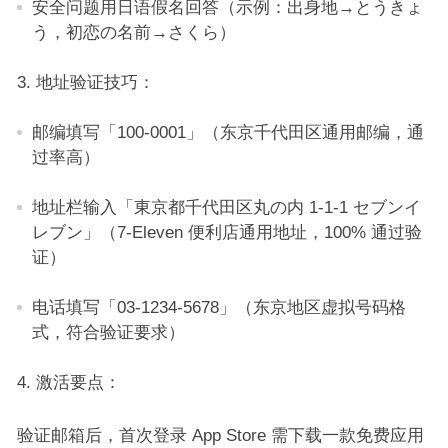
安全问题用日语假名回答（示例：出身地→とうきょ
う，初恋の名前→さくら）​
地址验证技巧：​
邮编填写「100-0001」（东京千代田区通用邮编，通
过率高）​
地址栏输入「東京都千代田区丸の内 1-1-1 セブンイ
レブン」（7-Eleven 便利店通用地址，100% 通过验
证）​
电话填写「03-1234-5678」（东京地区虚拟号码格
式，符合验证要求）​
激活要点：​
验证邮箱后，首次登录 App Store 需下载一款免费应用