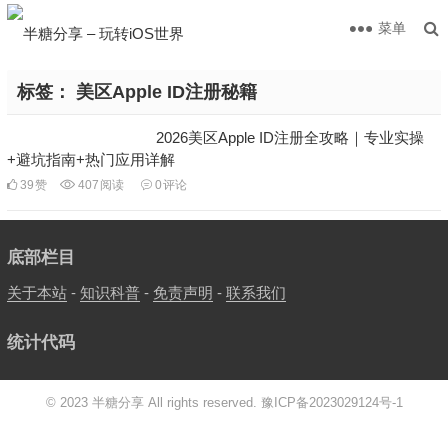
菜单
标签：
美区Apple ID注册秘籍
2026美区Apple ID注册全攻略｜专业实操
+避坑指南+热门应用详解
39
赞
407
阅读
0
评论
底部栏目
关于本站
-
知识科普
-
免责声明
-
联系我们
统计代码
© 2023 半糖分享 All rights reserved.
豫ICP备2023029124号-1