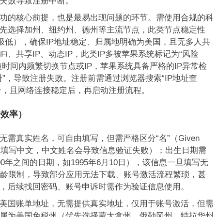
失败导致注册中断。
功的核心前提，也是最易出现问题的环节。需使用合规的科
先选择加州、纽约州、德州等主流节点，此类节点稳定性
率极低），确保IP地址稳定、归属地明确为美国，且无多人共
i、共享IP、动态IP，此类IP多被苹果系统标记为“风险
短时间内频繁切换节点或IP，苹果系统具备严格的IP异常检
”，导致注册失败。注册前需通过浏览器搜索“IP地址查
唯一，且网络连接稳定后，再启动注册流程。
升效率）
需真实姓名，可自由填写，但需严格区分“名”（Given
e），不可填写中文，中文姓名会导致信息验证失败）；出生日期需
000年之间的日期，如1995年6月10日），该信息一旦填写无
年龄限制，导致部分应用无法下载、账号激活流程繁琐，甚
，后续找回密码、账号申诉时需作为验证信息使用。
美国账单地址，无需提供真实地址，仅用于账号激活，但需
属为美国免税州（优先选择蒙大拿州、俄勒冈州、特拉华州