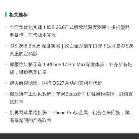
相关推荐
全面负优化实锤！iOS 26.6正式版续航深度测评：多机型耗
电暴增，前代版本完胜
iOS 26.6 Beta5 深度实测｜洗白全系翻车口碑！这才是iOS26
真正的定稿版
颠覆往年挤牙膏！iPhone 17 Pro Max深度体验：补齐所有短
板，堪称完美机皇
褪去解锁滤镜：国行iOS27 AI功能真相与代价
碾压所有工业风数码！苹果Beats新耳机猛男粉实锤，颜值直
接封神
别再骂苹果瞎折腾！iPhone Pro钛金属、铝合金来回换，藏
着最精明的产品取舍