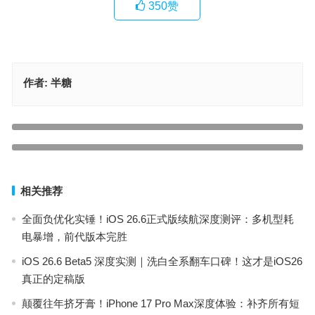
350
赞
作者:
半糖
iPhone16 正式发布！价格公布了
上一篇
iOS18.0.1正式版续航实测，覆盖6款iPhone
下一篇
相关推荐
全面负优化实锤！iOS 26.6正式版续航深度测评：多机型耗
电暴增，前代版本完胜
iOS 26.6 Beta5 深度实测｜洗白全系翻车口碑！这才是iOS26
真正的定稿版
颠覆往年挤牙膏！iPhone 17 Pro Max深度体验：补齐所有短