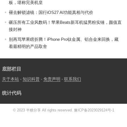
板，堪称完美机皇
褪去解锁滤镜：国行iOS27 AI功能真相与代价
碾压所有工业风数码！苹果Beats新耳机猛男粉实锤，颜值直
接封神
别再骂苹果瞎折腾！iPhone Pro钛金属、铝合金来回换，藏
着最精明的产品取舍
底部栏目
关于本站
-
知识科普
-
免责声明
-
联系我们
统计代码
© 2023 半糖分享 All rights reserved.
豫ICP备2023029124号-1