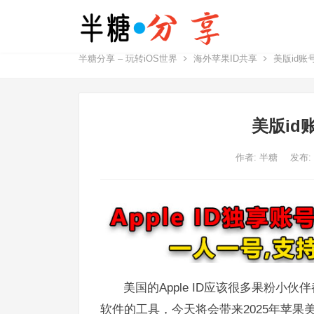
半糖分享 – 玩转iOS世界
海外苹果ID共享
美版id账
美版id
作者:
半糖
发布:
​​美国的Apple ID应该很多果粉小
软件的工具，今天将会带来2025年苹果