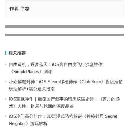
作者:
半糖
【苹果IOS游戏推荐】Steam特别好评的锈湖新作《追随真相Follow
the Meaning》沉浸式解谜之旅
【苹果IOS游戏推荐】重返80年代街头！忍者神龟手游热血来
上一篇
袭!TMNT:Shredder’s Revenge Mobile
下一篇
相关推荐
自由造机，逐梦蓝天！iOS高自由度飞行沙盒神作
《SimplePlanes》测评
小众解谜封神！iOS Steam移植神作《Club Soko》夜店推箱
玩法解析+满分通关指南
iOS宝藏神作｜颠覆国产叙事的暗黑权谋史诗！《苏丹的游
戏》人性、棋局与轮回的深度品鉴
iOS冷门高分佳作：3D沉浸式恐怖解谜《神秘邻居 Secret
Neighbor》游玩解析