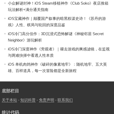
小众解谜封神！iOS Steam移植神作《Club Soko》夜店推箱
玩法解析+满分通关指南
iOS宝藏神作｜颠覆国产叙事的暗黑权谋史诗！《苏丹的游
戏》人性、棋局与轮回的深度品鉴
iOS冷门高分佳作：3D沉浸式恐怖解谜《神秘邻居 Secret
Neighbor》游玩解析
iOS冷门深度神作《旁观者》｜褪去游戏的爽感滤镜，在监视
与两难抉择中看透人性本质
iOS 单机肉鸽神作《破碎的像素地牢》：随机地牢、五大英
雄、百样道具，每一次冒险都是全新旅程
底部栏目
关于本站
-
知识科普
-
免责声明
-
联系我们
统计代码