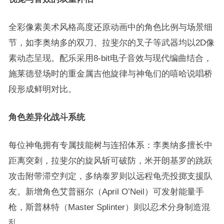
全彩像素美术风格高度还原动画中的角色比例与场景细
节，如李奥纳多的双刀、拉斐尔的叉子等武器均以2D像
素动态呈现。配乐采用8-bit电子音效与现代编曲结合，
施莱德登场时的重金属吉他旋律与神龟们的嘻哈说唱桥
段形成鲜明对比。
角色差异化战斗系统
每位神龟拥有专属技能树与连招体系：李奥纳多擅长中
距离突刺，拉斐尔的旋风斩可破防，米开朗基罗的跳跃
攻击附带滞空判定，多纳泰罗则以远程龟壳投掷支援队
友。新增角色艾普丽尔（April O’Neil）可发射能量手
枪，斯普林特（Master Splinter）则以忍术分身制造混
乱。