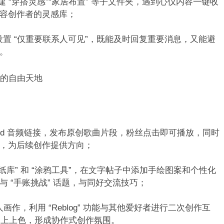
创建 “穿搭灵感”“家居布置” 等子文件夹，遇到心仪内容一键收
容创作者的灵感库；​
在线状态，设置 “仅重要联系人可见”，既能及时回复重要消息，又能避
​
的自由天地​
loud 音频链接，发布原创歌曲片段，粉丝点击即可播放，同时
馈，为后续创作提供方向；​
” 的 “贴纸库” 和 “涂鸦工具”，在文字帖子中添加手绘图案和个性化
 “手账挑战” 话题，与同好交流技巧；​
同人画作，利用 “Reblog” 功能与其他爱好者进行二次创作互
础上上色，形成协作式创作氛围。​