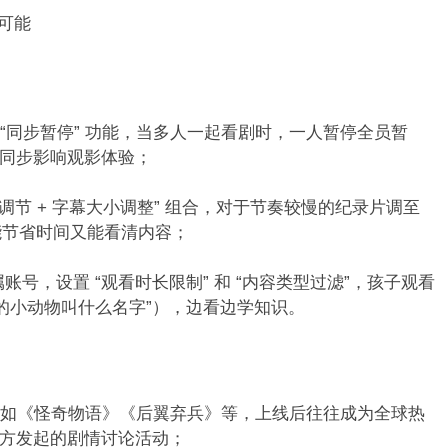
可能​
ty” 的 “同步暂停” 功能，当多人一起看剧时，一人暂停全员暂
同步影响观影体验；​
 的 “倍速调节 + 字幕大小调整” 组合，对于节奏较慢的纪录片调至
能节省时间又能看清内容；​
子创建专属账号，设置 “观看时长限制” 和 “内容类型过滤”，孩子观看
的小动物叫什么名字”），边看边学知识。​
家内容制作精良，如《怪奇物语》《后翼弃兵》等，上线后往往成为全球热
方发起的剧情讨论活动；​