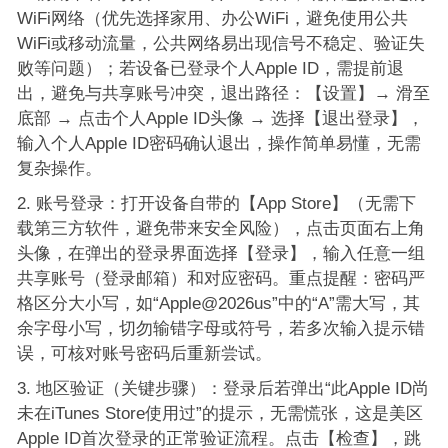
WiFi网络（优先选择家用、办公WiFi，避免使用公共
WiFi或移动流量，公共网络易出现信号不稳定、验证失
败等问题）；若设备已登录个人Apple ID，需提前退
出，避免与共享账号冲突，退出路径：【设置】→ 滑至
底部 → 点击个人Apple ID头像 → 选择【退出登录】，
输入个人Apple ID密码确认退出，操作简单易懂，无需
复杂操作。
账号登录：打开设备自带的【App Store】（无需下
载第三方软件，避免带来安全风险），点击页面右上角
头像，在弹出的登录界面选择【登录】，输入任意一组
共享账号（登录邮箱）和对应密码。重点提醒：密码严
格区分大小写，如“Apple@2026us”中的“A”需大写，其
余字母小写，切勿输错字母或符号，若多次输入提示错
误，可核对账号密码后重新尝试。
地区验证（关键步骤）：登录后若弹出“此Apple ID尚
未在iTunes Store使用过”的提示，无需慌张，这是美区
Apple ID首次登录的正常验证流程。点击【检查】，跳