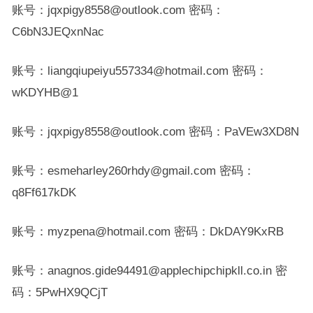
账号：jqxpigy8558@outlook.com 密码：
C6bN3JEQxnNac
账号：liangqiupeiyu557334@hotmail.com 密码：
wKDYHB@1
账号：jqxpigy8558@outlook.com 密码：PaVEw3XD8N
账号：esmeharley260rhdy@gmail.com 密码：
q8Ff617kDK
账号：myzpena@hotmail.com 密码：DkDAY9KxRB
账号：anagnos.gide94491@applechipchipkll.co.in 密
码：5PwHX9QCjT