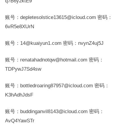
q7B6y2ktE9
账号：depletesolstice13615@icloud.com 密码：
6vR5e8XUrN
账号：14@kuaiyun1.com 密码：nvynZ4uj5J
账号：renatahadnotqw@hotmail.com 密码：
TDPywJ7Sd4sw
账号：bottledroaring87957@icloud.com 密码：
K3hAdhJdsF
账号：buddinganvil8143@icloud.com 密码：
AvQ4YawSTr