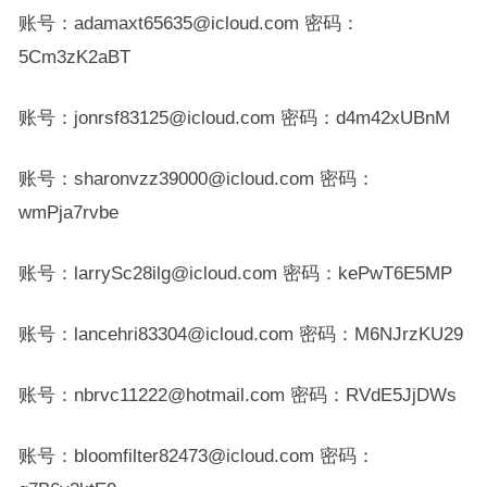
账号：adamaxt65635@icloud.com 密码：
5Cm3zK2aBT
账号：jonrsf83125@icloud.com 密码：d4m42xUBnM
账号：sharonvzz39000@icloud.com 密码：
wmPja7rvbe
账号：larrySc28ilg@icloud.com 密码：kePwT6E5MP
账号：lancehri83304@icloud.com 密码：M6NJrzKU29
账号：nbrvc11222@hotmail.com 密码：RVdE5JjDWs
账号：bloomfilter82473@icloud.com 密码：