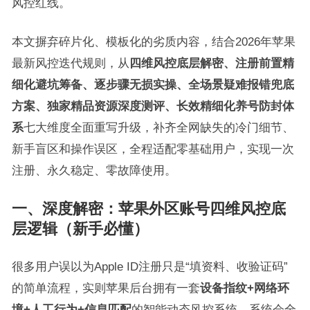
风控红线。
本文摒弃碎片化、模板化的劣质内容，结合2026年苹果
最新风控迭代规则，从
四维风控底层解密、注册前置精
细化避坑筹备、逐步骤无损实操、全场景疑难报错兜底
方案、独家精品资源深度测评、长效精细化养号防封体
系
七大维度全面重写升级，补齐全网缺失的冷门细节、
新手盲区和操作误区，全程适配零基础用户，实现一次
注册、永久稳定、零故障使用。
一、深度解密：苹果外区账号四维风控底
层逻辑（新手必懂）
很多用户误以为Apple ID注册只是“填资料、收验证码”
的简单流程，实则苹果后台拥有一套
设备指纹+网络环
境+人工行为+信息匹配
的智能动态风控系统。系统会全