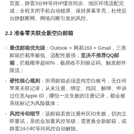
页面，静置3分钟等待IP缓存同步、地区环境适配完
成；全程关闭手机自动锁屏、保持屏幕常亮，杜绝后
台静默断网、网络闪断引发的风控。
2.2 准备零关联全新空白邮箱
最优邮箱优先级
：Outlook > 网易163 > Gmail，三类
邮箱拦截率极低、适配性最强；
坚决不推荐QQ邮
箱
，拦截概率超60%，极易收不到验证码、触发邮件
限流；
硬性核心规则
：所用邮箱必须是纯空白账号，无任何
苹果关联记录，从未注册、绑定、找回、解绑、申诉
过任意Apple ID，哪怕一次失败的注册记录，都会被
系统标记为风险载体；
风控冷却细节
：该邮箱若曾注册外区ID失败，切勿立
即重试，系统会加重风控等级，需更换全新邮箱，或
静置24小时等待风控自动解除。