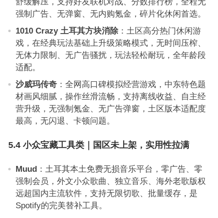
舒缓解压，支持好友联机对战、分数排行榜，全程无
强制广告、无弹窗、无内购氪金，碎片化休闲首选。
1010 Crazy 土耳其方块消除
：土区高分热门休闲游
戏，在经典玩法基础上升级策略模式，无时间压榨、
无体力限制、无广告骚扰，玩法轻松耐玩，全年龄段
适配。
沙威玛传奇
：全网高口碑模拟经营游戏，中东特色题
材画风细腻，操作丝滑流畅，支持离线收益、自主经
营升级，无强制氪金、无广告弹窗，土区版本适配度
最高，无闪退、卡顿问题。
5.4 小众宝藏工具类｜国区未上架，实用性拉满
Muud
：土耳其本土免费无损音乐平台，零广告、零
强制会员，外文小众歌曲、独立音乐、海外老歌版权
远超国内主流软件，支持无限切歌、批量缓存，是
Spotify的完美替补工具。