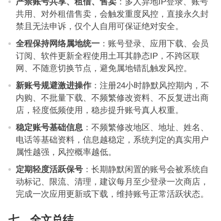
严禁账号共享、租借、售卖
：多人异地IP登录、账号
共用、对外租借售卖，会触发重度风控，直接永久封
禁且无法申诉，仅个人自用可保证绝对安全。
全程保持网络属地统一
：账号登录、应用下载、会员
订阅、软件更新全程使用土耳其静态IP，不跨区联
网、不随意切换节点，避免属地错乱触发风控。
新账号规避激进操作
：注册24小时静默风控期内，不
内购、不批量下载、不频繁修改资料、不反复进出商
店，轻度低频使用，稳步提升账号真人权重。
稳定账号基础信息
：不频繁修改地区、地址、姓名、
电话等基础资料，信息越稳定，系统判定的真实用户
属性越强，风控概率越低。
定期轻度活跃保号
：长期静默闲置的账号会被系统自
动标记、限流、清理，建议每月至少登录一次商店，
完成一次应用更新或下载，维持账号正常活跃状态。
七、全文总结